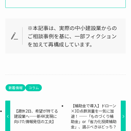
※本記事は、実際の中小建設業からの
ご相談事例を基に、一部フィクション
を加えて再構成しています。
新着情報
コラム
【補助金で導入】ドローン
【週休2日、希望が持てる
×3D点群測量を一気に加
建設業へ──新4K実現に
速！ ──「ものづくり補
向けた情報発信の工夫】
助金」or「省力化投資補助
金」、選ぶべきはどっち？