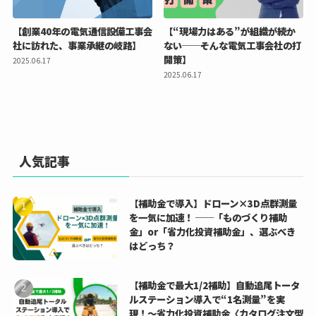
【創業40年の電気通信設備工事会
【“現場力はある”が組織が続か
社に訪れた、事業承継の岐路】
ない──そんな電気工事会社の打
開策】
2025.06.17
2025.06.17
人気記事
【補助金で導入】ドローン×3D点群測量
を一気に加速！ ──「ものづくり補助
金」or「省力化投資補助金」、選ぶべき
はどっち？
【補助金で最大1/2補助】自動追尾トータ
ルステーション導入で“1名測量”を実
現！〜省力化投資補助金〈カタログ注文型