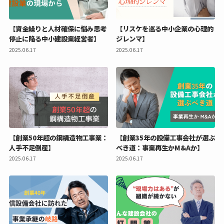
【資金繰りと人材確保に悩み思考
【リスケを巡る中小企業の心理的
停止に陥る中小建設業経営者】
ジレンマ】
2025.06.17
2025.06.17
【創業50年超の鋼構造物工事業：
【創業35年の設備工事会社が選ぶ
人手不足倒産】
べき道：事業再生かM&Aか】
2025.06.17
2025.06.17