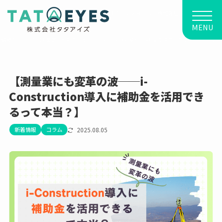
建設業に強い、経営改善のプロフェッショナル | 株式会社タタアイズ
MENU
着情報
コラム
【測量業にも変革の波──i-Construction導入に補助金を活用できるって本当？】
【測量業にも変革の波──i-
Construction導入に補助金を活用でき
るって本当？】
新着情報
コラム
2025.08.05