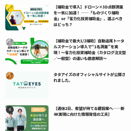
【補助金で導入】ドローン×3D点群測量
を一気に加速！ ──「ものづくり補助
金」or「省力化投資補助金」、選ぶべき
はどっち？
【補助金で最大1/2補助】自動追尾トータ
ルステーション導入で“1名測量”を実
現！〜省力化投資補助金〈カタログ注文型
／一般型〉の違いも徹底解説〜
タタアイズのオフィシャルサイトが公開さ
れました。
【週休2日、希望が持てる建設業へ──新
4K実現に向けた情報発信の工夫】